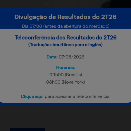
Divulgação de Resultados do 2T26
Central de Resultados
Dia 07/08 (antes da abertura do mercado)
Teleconferência dos Resultados do 2T26
(Tradução simultânea para o inglês)
ease 1T24
Data:
07/08/2026
2T26
 de Projeções
Horários:
09h00 (Brasília)
1T24
08h00 (Nova York)
ção 1T24
para acessar a teleconferência.
Clique aqui