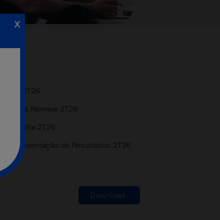
x
ITR 2T26
1T2
Press Release 2T26
Planilha 2T26
Apresentação de Resultados 2T26