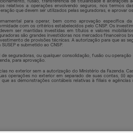
cionamento, fusão, transferência de titularidade e alterações a
ntos relativos a operações envolvendo seguros, nos termos da
eração que devem ser utilizados pelas seguradoras, e aprovar os
ernamental para operar, bem como aprovação específica d
midade com os critérios estabelecidos pelo CNSP. Os investim
 devem ser mantidas investidas em títulos e valores mobiliár
adoras são grandes investidoras nos mercados financeiros brasil
estimento de provisões técnicas. A autorização para que as se
 à SUSEP e submetido ao CNSP.
l de seguradoras, ou qualquer consolidação, fusão ou operaçã
zenda, para aprovação.
ias no exterior sem a autorização do Ministério da Fazenda. Cas
uas operações no exterior em separado de suas contas, (ii) a
 de que as demonstrações contábeis relativas à filiais e agência