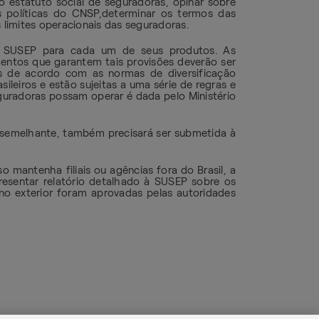
o estatuto social de seguradoras, opinar sobre
s políticas do CNSP,determinar os termos das
 limites operacionais das seguradoras.
a SUSEP para cada um de seus produtos. As
entos que garantem tais provisões deverão ser
ios de acordo com as normas de diversificação
eiros e estão sujeitas a uma série de regras e
guradoras possam operar é dada pelo Ministério
o semelhante, também precisará ser submetida à
o mantenha filiais ou agências fora do Brasil, a
presentar relatório detalhado à SUSEP sobre os
s no exterior foram aprovadas pelas autoridades