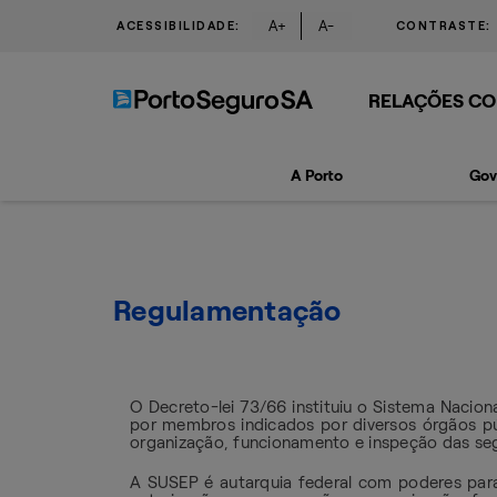
A+
A-
ACESSIBILIDADE:
CONTRASTE:
RELAÇÕES CO
A Porto
Gov
Regulamentação
O Decreto-lei 73/66 instituiu o Sistema Nacio
por membros indicados por diversos órgãos púb
organização, funcionamento e inspeção das seg
A SUSEP é autarquia federal com poderes para 