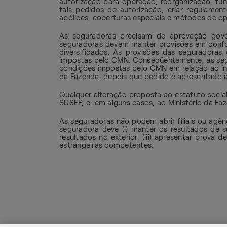
autorização para operação, reorganização, fun
tais pedidos de autorização, criar regulame
apólices, coberturas especiais e métodos de op
As seguradoras precisam de aprovação gov
seguradoras devem manter provisões em confor
diversificados. As provisões das seguradoras
impostas pelo CMN. Conseqüentemente, as segur
condições impostas pelo CMN em relação ao inv
da Fazenda, depois que pedido é apresentado
Qualquer alteração proposta ao estatuto socia
SUSEP, e, em alguns casos, ao Ministério da Fa
As seguradoras não podem abrir filiais ou agênc
seguradora deve (i) manter os resultados de s
resultados no exterior, (iii) apresentar prova
estrangeiras competentes.