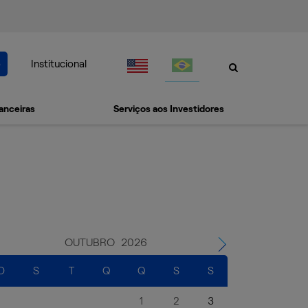
o
Institucional
anceiras
Serviços aos Investidores
OUTUBRO
2026
D
S
T
Q
Q
S
S
1
2
3