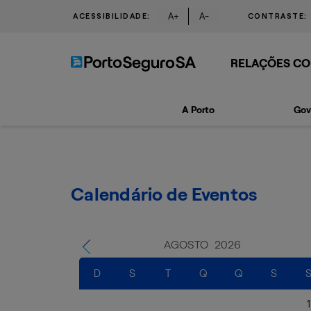
A+
A-
ACESSIBILIDADE:
CONTRASTE:
RELAÇÕES CO
A Porto
Gov
Calendário de Eventos
AGOSTO
2026
D
S
T
Q
Q
S
1