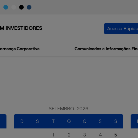
M INVESTIDORES
Acesso Rápid
ernança Corporativa
Comunicados e Informações Fin
SETEMBRO
2026
S
D
S
T
Q
Q
S
S
1
2
3
4
5